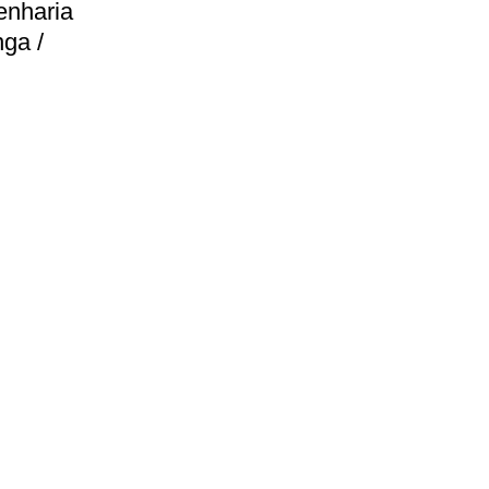
enharia
ga /