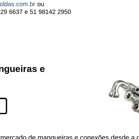
oldas.com.br
ou
3029 6637 e 51 98142 2950
gueiras e
 mercado de mangueiras e conexões desde a 