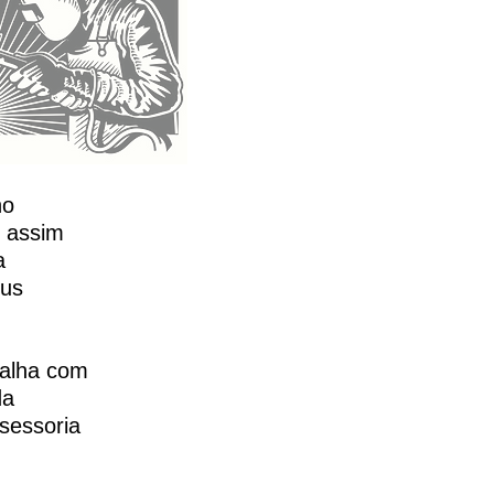
no
, assim
a
eus
balha com
da
sessoria