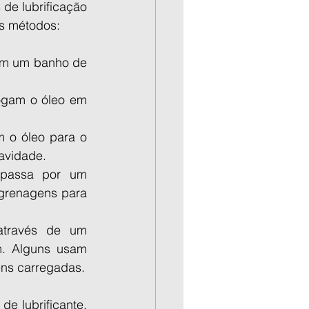
de lubrificação 
es métodos:
em um banho de 
jogam o óleo em 
m o óleo para o 
avidade.
passa por um 
grenagens para 
través de um 
. Alguns usam 
ens carregadas.
 lubrificante. 