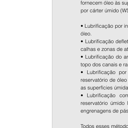
fornecem óleo às sup
por cárter úmido (W
• Lubrificação por 
óleo.
• Lubrificação defl
calhas e zonas de atr
• Lubrificação do a
topo dos canais e r
• Lubrificação p
reservatório de óle
as superfícies úmid
• Lubrificação c
reservatório úmido
engrenagens de pás 
Todos esses métodos