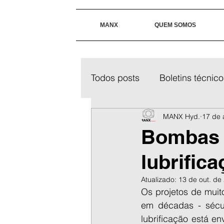
MANX
QUEM SOMOS
Todos posts
Boletins técnico
MANX Hyd.
17 de 
Bombas d
lubrific
Atualizado:
13 de out. de
Os projetos de mui
em décadas - sécul
lubrificação está e