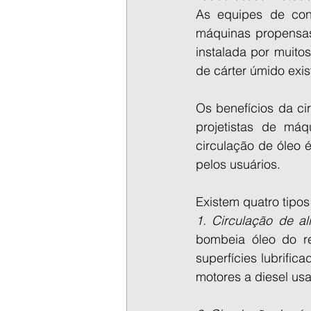
As equipes de conf
máquinas propensas 
instalada por muito
de cárter úmido exis
Os benefícios da ci
projetistas de má
circulação de óleo
pelos usuários.
Existem quatro tipos
1. Circulação de a
bombeia óleo do res
superfícies lubrific
motores a diesel us