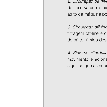
2. Circulação de nív
do reservatório úmi
atrito da máquina p
3. Circulação off-line
filtragem off-line 
de cárter úmido desc
4. Sistema Hidráuli
movimento e aciona
significa que as sup