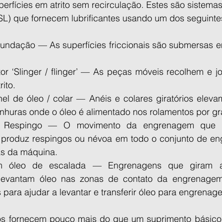
erfícies em atrito sem recirculação. Estes são sistemas 
SL) que fornecem lubrificantes usando um dos seguint
inundação — As superfícies friccionais são submersas 
etor ‘Slinger / flinger’ — As peças móveis recolhem e 
ito.
nel de óleo / colar — Anéis e colares giratórios eleva
anhuras onde o óleo é alimentado nos rolamentos por gr
or Respingo — O movimento da engrenagem que 
o produz respingos ou névoa em todo o conjunto de en
as da máquina.
om óleo de escalada — Engrenagens que giram a
 levantam óleo nas zonas de contato da engrenagem
para ajudar a levantar e transferir óleo para engrenag
 fornecem pouco mais do que um suprimento básico de