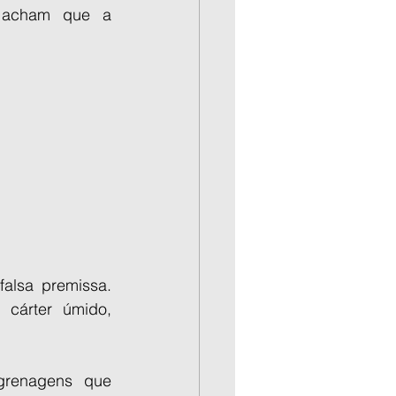
 acham que a 
alsa premissa. 
cárter úmido, 
renagens que 