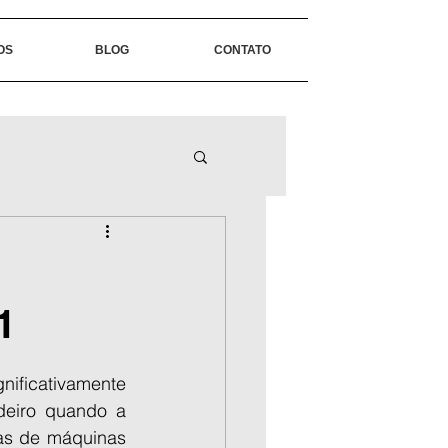
OS
BLOG
CONTATO
1
ificativamente 
eiro quando a 
as de máquinas 