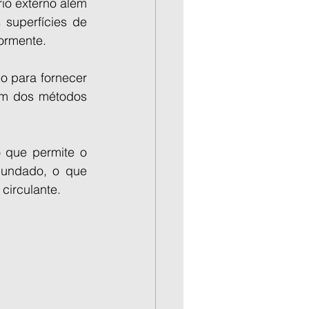
o externo além 
superfícies de 
ormente.
o para fornecer 
 um dos métodos 
 que permite o 
undado, o que 
 circulante.