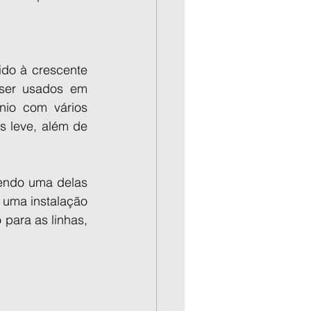
do à crescente 
r usados ​​em 
io com vários 
 leve, além de 
endo uma delas 
 uma instalação 
ara as linhas, 