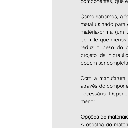
componentes, que es
Como sabemos, a fa
metal usinado para c
matéria-prima (um p
permite que menos 
reduz o peso do c
projeto da hidrául
podem ser completam
Com a manufatura a
através do componen
necessário. Depende
menor.
Opções de materiais
A escolha do mater