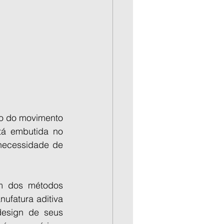
o do movimento 
tá embutida no 
necessidade de 
m dos métodos 
ufatura aditiva 
esign de seus 