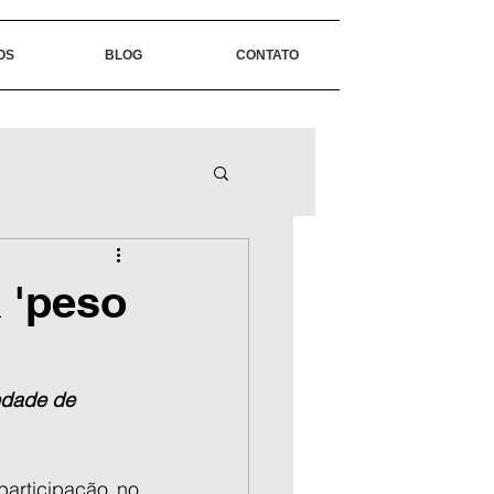
OS
BLOG
CONTATO
 'peso
edade de 
articipação no 