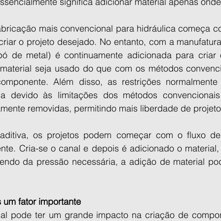
sencialmente significa adicionar material apenas onde
bricação mais convencional para hidráulica começa c
riar o projeto desejado. No entanto, com a manufatura 
ó de metal) é continuamente adicionada para criar o
material seja usado do que com os métodos convencio
omponente. Além disso, as restrições normalmente 
ica devido às limitações dos métodos convencionais
ente removidas, permitindo mais liberdade de projeto
ditiva, os projetos podem começar com o fluxo des
te. Cria-se o canal e depois é adicionado o material,
ndo da pressão necessária, a adição de material pod
 um fator importante
ial pode ter um grande impacto na criação de compon