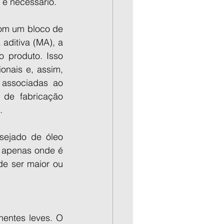
 é necessário.
om um bloco de 
aditiva (MA), a 
 produto. Isso 
nais e, assim, 
associadas ao 
 de fabricação 
.
ejado de óleo 
 apenas onde é 
e ser maior ou 
entes leves. O 