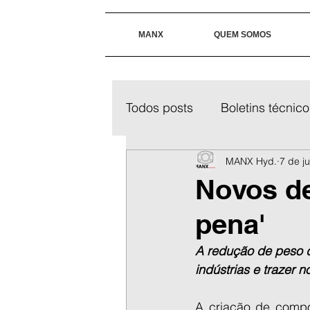
MANX
QUEM SOMOS
Todos posts
Boletins técnico
MANX Hyd.
7 de j
Novos de
pena'
A redução de peso d
indústrias e trazer 
A criação de compo