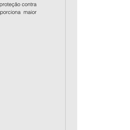
roteção contra 
orciona maior 