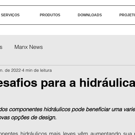
SERVIÇOS
PRODUTOS
DOWNLOADS
PROJET
s
Manx News
un. de 2022
4 min de leitura
safios para a hidráulica
os componentes hidráulicos pode beneficiar uma vari
novas opções de design.
nentes hidráulicos mais leves vêm aumentando sua p