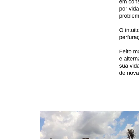
em cons
por vid
problem
O intui
perfura
Feito m
e alter
sua vida
de nova