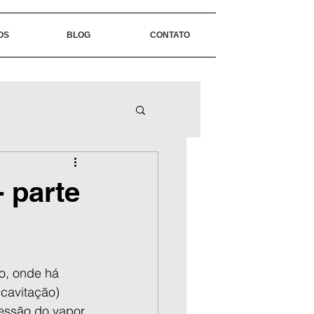
OS
BLOG
CONTATO
- parte
o, onde há 
cavitação) 
essão do vapor 