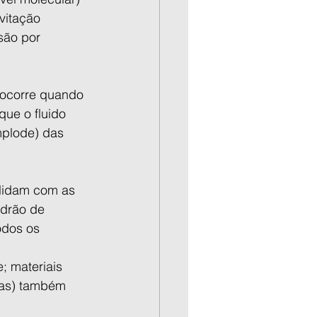
vitação 
são por 
 ocorre quando 
ue o fluido 
plode) das 
lidam com as 
adrão de 
odos os 
; materiais 
ças) também 