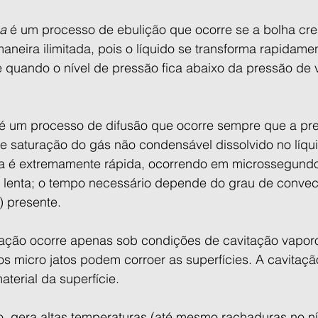
sa
 é um processo de ebulição que ocorre se a bolha cre
neira ilimitada, pois o líquido se transforma rapidame
e quando o nível de pressão fica abaixo da pressão de 
 é um processo de difusão que ocorre sempre que a pre
e saturação do gás não condensável dissolvido no líqu
a é extremamente rápida, ocorrendo em microssegundos
 lenta; o tempo necessário depende do grau de conve
) presente.
ação ocorre apenas sob condições de cavitação vaporo
s micro jatos podem corroer as superfícies. A cavitaç
terial da superfície.
o, gera altas temperaturas (até mesmo rachaduras no ní