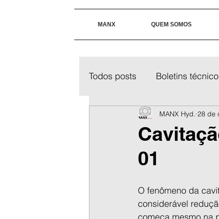
MANX
QUEM SOMOS
Todos posts
Boletins técnico
MANX Hyd.
28 de 
Cavitação
01
O fenômeno da cavit
considerável redução
começa mesmo na pre