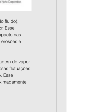
 fluido), 
r. Esse 
mpacto nas 
 erosões e 
ades) de vapor 
sas flutuações 
. Esse 
oximadamente 