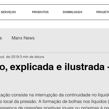
SERVIÇOS
PRODUTOS
DOWNLOADS
PROJET
s
Manx News
out. de 2019
3 min de leitura
, explicada e ilustrada 
ação consiste na interrupção da continuidade no líquid
 local da pressão. A formação de bolhas nos líquidos (
sença de pressões positivas iguais ou próximas à pr