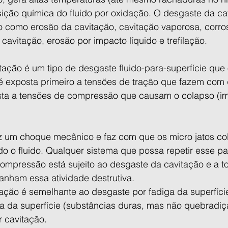
ção química do fluido por oxidação. O desgaste da ca
como erosão da cavitação, cavitação vaporosa, corro
 cavitação, erosão por impacto líquido e trefilação.
tação é um tipo de desgaste fluido-para-superfície que
é exposta primeiro a tensões de tração que fazem com q
sta a tensões de compressão que causam o colapso (im
 um choque mecânico e faz com que os micro jatos co
ndo o fluido. Qualquer sistema que possa repetir esse p
compressão está sujeito ao desgaste da cavitação e a t
nham essa atividade destrutiva.
ação é semelhante ao desgaste por fadiga da superfície
ga da superfície (substâncias duras, mas não quebradi
r cavitação.