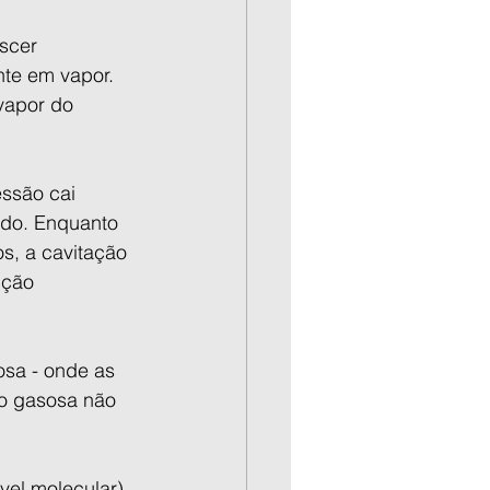
scer 
nte em vapor. 
vapor do 
ssão cai 
ido. Enquanto 
, a cavitação 
cção 
sa - onde as 
ão gasosa não 
vel molecular) 