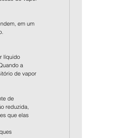
pendem, em um 
o.
 líquido 
 Quando a 
tório de vapor 
te de 
o reduzida, 
es que elas 
ques 