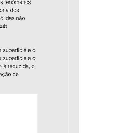
ros fenômenos 
oria dos 
ólidas não 
sub 
superfície e o 
superfície e o 
o é reduzida, o 
mação de 