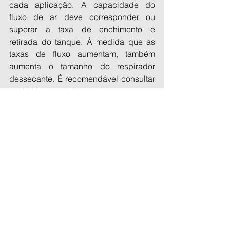
cada aplicação. A capacidade do 
fluxo de ar deve corresponder ou 
superar a taxa de enchimento e 
retirada do tanque. À medida que as 
taxas de fluxo aumentam, também 
aumenta o tamanho do respirador 
dessecante. É recomendável consultar 
o fabricante do respiro ao tentar 
determinar o tamanho correto para uma 
aplicação. Além disso, é importante 
considerar o ambiente operacional ao 
escolher qual alojamento de respiro 
(aço ou plástico). Embora a caixa de 
plástico possa ser suficiente para 
muitas configurações industriais, as 
caixas de aço são apropriadas em 
ambientes quentes e sujos.
Algumas aplicações sugeridas para 