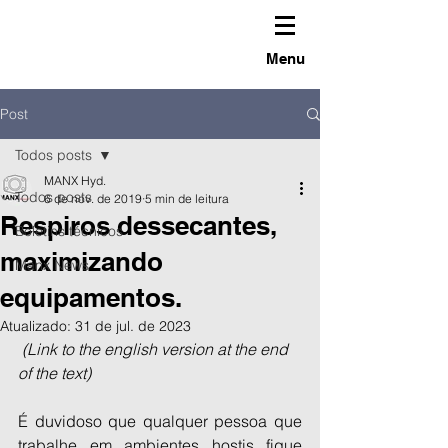
Menu
Post
Todos posts
MANX Hyd.
Todos posts
6 de nov. de 2019
5 min de leitura
Respiros dessecantes,
Boletins técnicos
maximizando
Manx News
equipamentos.
Atualizado:
31 de jul. de 2023
(Link to the english version at the end 
of the text)
É duvidoso que qualquer pessoa que 
trabalhe em ambientes hostis fique 