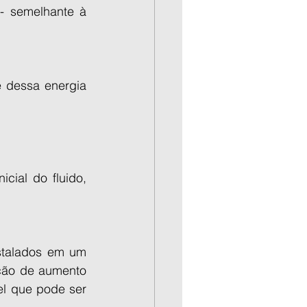
 semelhante à 
 dessa energia 
cial do fluido, 
stalados em um 
ção de aumento 
l que pode ser 