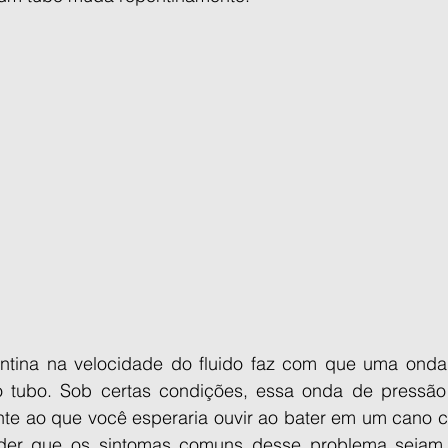
ina na velocidade do fluido faz com que uma onda 
 tubo. Sob certas condições, essa onda de pressão 
ante ao que você esperaria ouvir ao bater em um cano c
er que os sintomas comuns desse problema sejam al