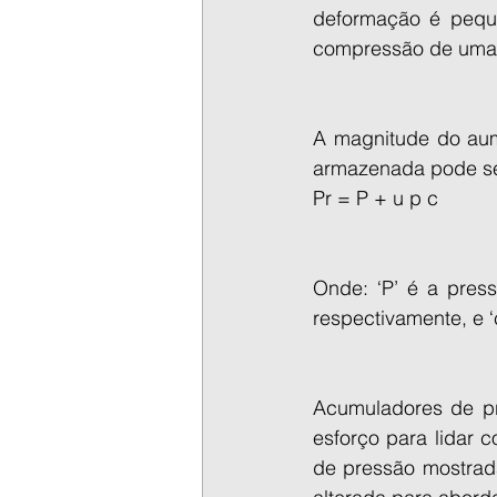
deformação é peque
compressão de uma
A magnitude do aum
armazenada pode se
Pr = P + u p c
Onde: ‘P’ é a pressã
respectivamente, e ‘
Acumuladores de pr
esforço para lidar 
de pressão mostrada