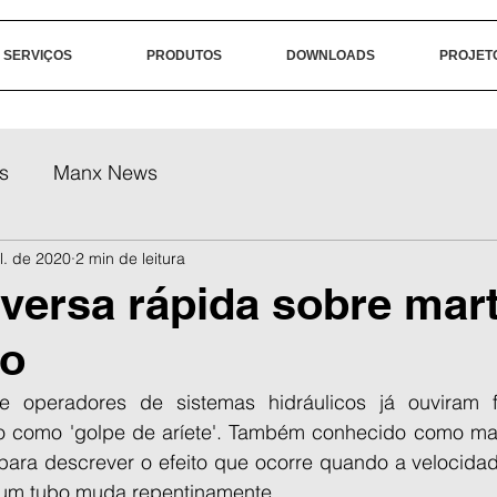
SERVIÇOS
PRODUTOS
DOWNLOADS
PROJET
s
Manx News
ul. de 2020
2 min de leitura
ersa rápida sobre mart
co
e operadores de sistemas hidráulicos já ouviram f
como 'golpe de aríete'. Também conhecido como marte
para descrever o efeito que ocorre quando a velocidade
 um tubo muda repentinamente.