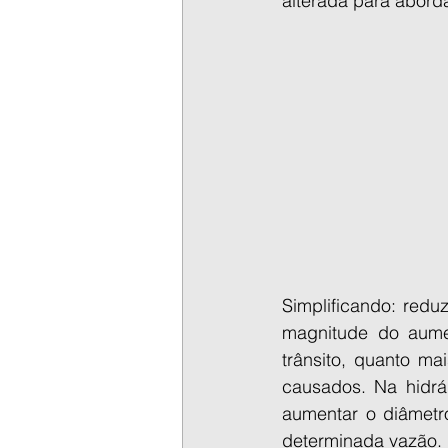
alterada para aborda
Simplificando: reduz
magnitude do aume
trânsito, quanto ma
causados. Na hidráu
aumentar o diâmetro
determinada vazão.