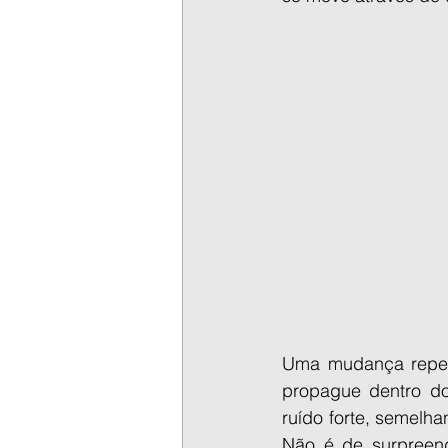
Uma mudança repent
propague dentro do
ruído forte, semelh
Não é de surpreend