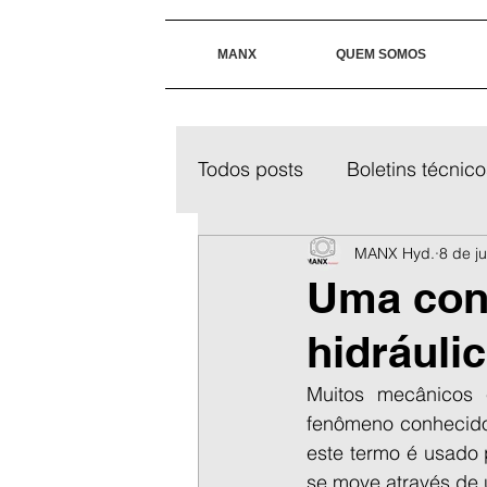
MANX
QUEM SOMOS
Todos posts
Boletins técnico
MANX Hyd.
8 de j
Uma conv
hidráuli
Muitos mecânicos 
fenômeno conhecido 
este termo é usado 
se move através de